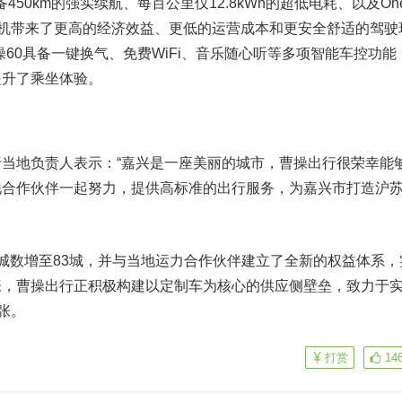
450km的强实续航、每百公里仅12.8kWh的超低电耗、以及One
司机带来了更高的经济效益、更低的运营成本和更安全舒适的驾驶
操60具备一键换气、免费WiFi、音乐随心听等多项智能车控功能
提升了乘坐体验。
当地负责人表示：“嘉兴是一座美丽的城市，曹操出行很荣幸能
地合作伙伴一起努力，提供高标准的出行服务，为嘉兴市打造沪
城数增至83城，并与当地运力合作伙伴建立了全新的权益体系，
张，曹操出行正积极构建以定制车为核心的供应侧壁垒，致力于
张。
打赏
14