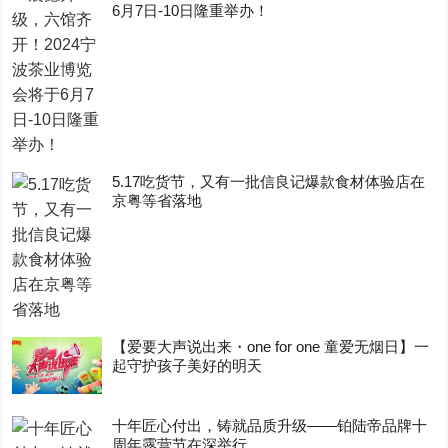
6月7日-10日隆重举办！
5.17吃货节，又有一批信良记爆款食材体验店在
京粤等省落地
【爱要大声说出来・one for one 童爱无烟日】一
起守护孩子美好的明天
十年匠心付出，铸就品质升级——铂陆帝品牌十
周年露营节在深举行