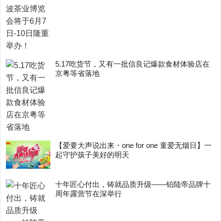
5.17吃货节，又有一批信良记爆款食材体验店在
京粤等省落地
【爱要大声说出来・one for one 童爱无烟日】一
起守护孩子美好的明天
十年匠心付出，铸就品质升级——铂陆帝品牌十
周年露营节在深举行