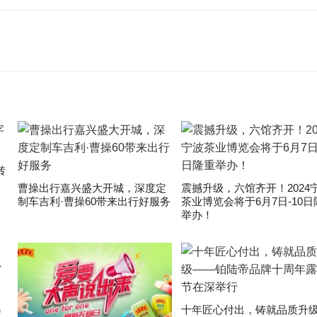
转
曹操出行嘉兴盛大开城，深度定
震撼升级，六馆齐开！2024
制车吉利·曹操60带来出行好服务
茶业博览会将于6月7日-10日
举办！
爆
十年匠心付出，铸就品质升