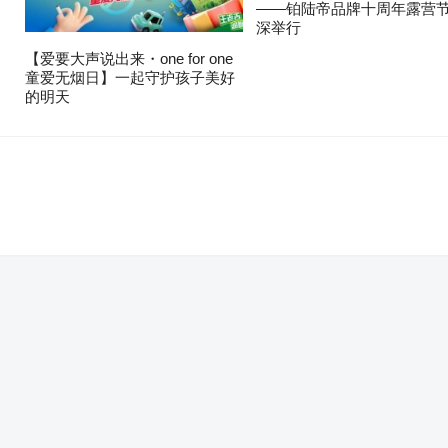
——铂陆帝品牌十周年露营
深举行
【爱要大声说出来・one for one
童爱无烟日】一起守护孩子美好
的明天
。