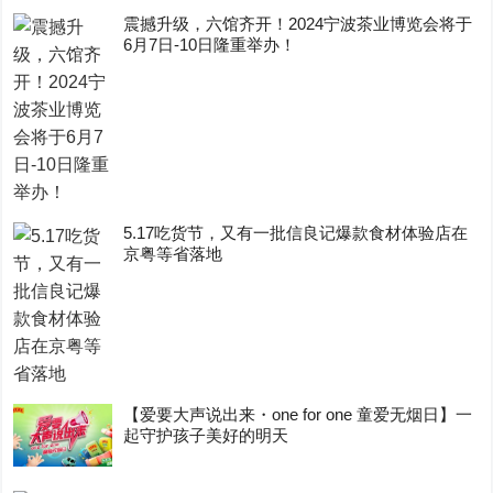
震撼升级，六馆齐开！2024宁波茶业博览会将于
6月7日-10日隆重举办！
5.17吃货节，又有一批信良记爆款食材体验店在
京粤等省落地
【爱要大声说出来・one for one 童爱无烟日】一
起守护孩子美好的明天