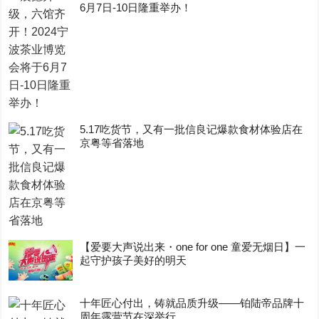
6月7日-10日隆重举办！
5.17吃货节，又有一批信良记爆款食材体验店在
京粤等省落地
【爱要大声说出来・one for one 童爱无烟日】一
起守护孩子美好的明天
十年匠心付出，铸就品质升级——铂陆帝品牌十
周年露营节在深举行