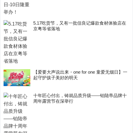
5.17吃货节，又有一批信良记爆款食材体验店在
京粤等省落地
【爱要大声说出来・one for one 童爱无烟日】一
起守护孩子美好的明天
十年匠心付出，铸就品质升级——铂陆帝品牌十
周年露营节在深举行