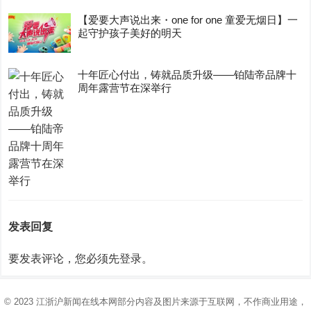
【爱要大声说出来・one for one 童爱无烟日】一
起守护孩子美好的明天
十年匠心付出，铸就品质升级——铂陆帝品牌十
周年露营节在深举行
发表回复
要发表评论，您必须先
登录
。
© 2023
江浙沪新闻在线
本网部分内容及图片来源于互联网，不作商业用途，