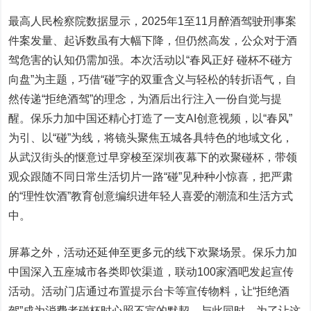
最高人民检察院数据显示，2025年1至11月醉酒驾驶刑事案
件案发量、起诉数虽有大幅下降，但仍然高发，公众对于酒
驾危害的认知仍需加强。本次活动以“春风正好 碰杯不碰方
向盘”为主题，巧借“碰”字的双重含义与轻松的转折语气，自
然传递“拒绝酒驾”的理念，为酒后出行注入一份自觉与提
醒。保乐力加中国还精心打造了一支AI创意视频，以“春风”
为引、以“碰”为线，将镜头聚焦五城各具特色的地域文化，
从武汉街头的惬意过早穿梭至深圳夜幕下的欢聚碰杯，带领
观众跟随不同日常生活切片一路“碰”见种种小惊喜，把严肃
的“理性饮酒”教育创意编织进年轻人喜爱的潮流和生活方式
中。
屏幕之外，活动还延伸至更多元的线下欢聚场景。保乐力加
中国深入五座城市各类即饮渠道，联动100家酒吧发起宣传
活动。活动门店通过布置提示台卡等宣传物料，让“拒绝酒
驾”成为消费者碰杯时心照不宣的默契。与此同时，为了让这