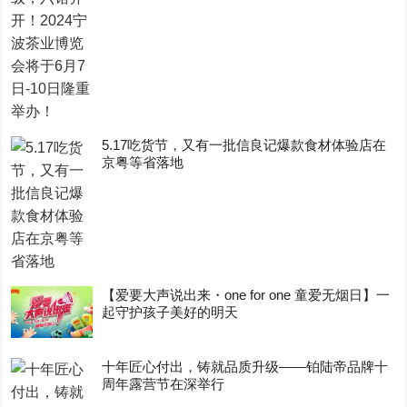
5.17吃货节，又有一批信良记爆款食材体验店在
京粤等省落地
【爱要大声说出来・one for one 童爱无烟日】一
起守护孩子美好的明天
十年匠心付出，铸就品质升级——铂陆帝品牌十
周年露营节在深举行