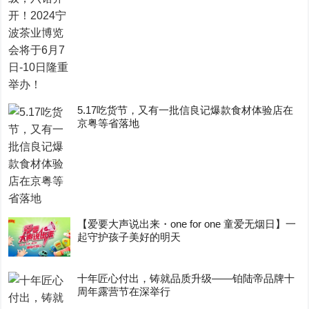
5.17吃货节，又有一批信良记爆款食材体验店在
京粤等省落地
【爱要大声说出来・one for one 童爱无烟日】一
起守护孩子美好的明天
十年匠心付出，铸就品质升级——铂陆帝品牌十
周年露营节在深举行