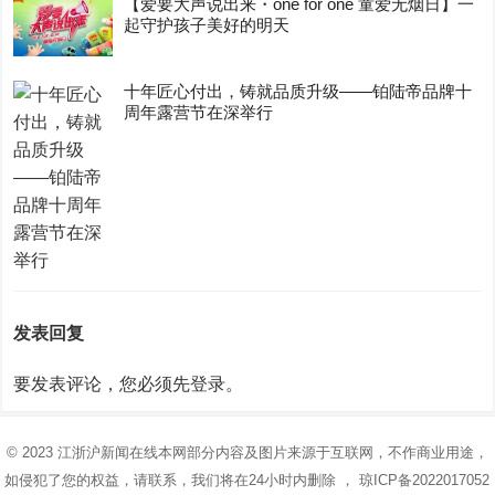
【爱要大声说出来・one for one 童爱无烟日】一
起守护孩子美好的明天
十年匠心付出，铸就品质升级——铂陆帝品牌十
周年露营节在深举行
发表回复
要发表评论，您必须先
登录
。
© 2023
江浙沪新闻在线
本网部分内容及图片来源于互联网，不作商业用途，
如侵犯了您的权益，请联系，我们将在24小时内删除 ，
琼ICP备2022017052