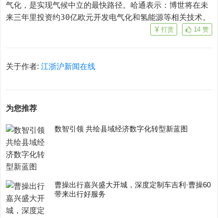
气化，是实现气候中立的最快路径。哈通表示：博世将在未
来三年里投资约30亿欧元开发电气化和氢能源等相关技术。
打赏
14
赞
关于作者:
江浙沪新闻在线
为您推荐
数智引领 共绘县域经济数字化转型新蓝图
曹操出行嘉兴盛大开城，深度定制车吉利·曹操60
带来出行好服务