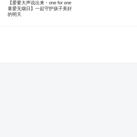
【爱要大声说出来・one for one
童爱无烟日】一起守护孩子美好
的明天
。