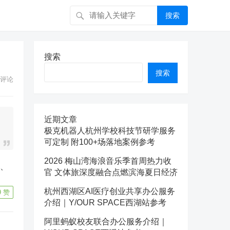
搜索
搜索
搜索
评论
近期文章
极克机器人杭州学校科技节研学服务
可定制 附100+场落地案例参考
2026 梅山湾海浪音乐季首周热力收
官 文体旅深度融合点燃滨海夏日经济
杭州西湖区AI医疗创业共享办公服务
9
赞
介绍｜Y/OUR SPACE西湖站参考
阿里蚂蚁校友联合办公服务介绍｜