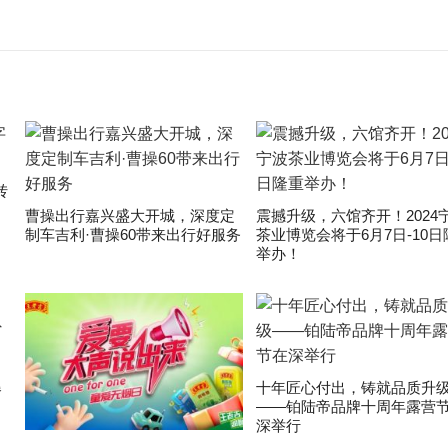
转
曹操出行嘉兴盛大开城，深度定
震撼升级，六馆齐开！2024
制车吉利·曹操60带来出行好服务
茶业博览会将于6月7日-10日
举办！
爆
十年匠心付出，铸就品质升
——铂陆帝品牌十周年露营
深举行