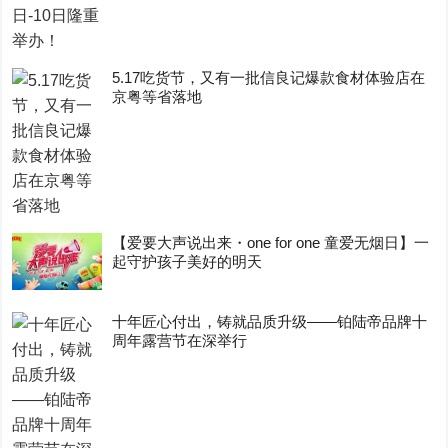
5.17吃货节，又有一批信良记爆款食材体验店在
京粤等省落地
【爱要大声说出来・one for one 童爱无烟日】一
起守护孩子美好的明天
十年匠心付出，铸就品质升级——铂陆帝品牌十
周年露营节在深举行