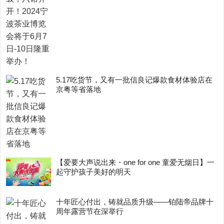
5.17吃货节，又有一批信良记爆款食材体验店在
京粤等省落地
【爱要大声说出来・one for one 童爱无烟日】一
起守护孩子美好的明天
十年匠心付出，铸就品质升级——铂陆帝品牌十
周年露营节在深举行