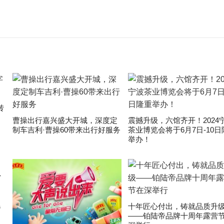
转
曹操出行嘉兴盛大开城，深度定
震撼升级，六馆齐开！2024
制车吉利·曹操60带来出行好服务
茶业博览会将于6月7日-10日
举办！
爆
十年匠心付出，铸就品质升
——铂陆帝品牌十周年露营