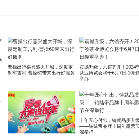
转
曹操出行嘉兴盛大开城，深度定
震撼升级，六馆齐开！2024
制车吉利·曹操60带来出行好服务
茶业博览会将于6月7日-10日
举办！
爆
十年匠心付出，铸就品质升
——铂陆帝品牌十周年露营
深举行