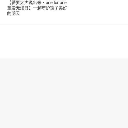
【爱要大声说出来・one for one
童爱无烟日】一起守护孩子美好
的明天
。