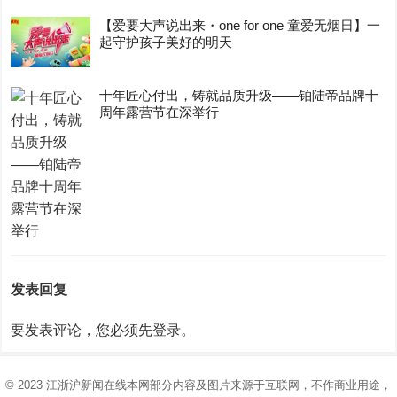
【爱要大声说出来・one for one 童爱无烟日】一
起守护孩子美好的明天
十年匠心付出，铸就品质升级——铂陆帝品牌十
周年露营节在深举行
发表回复
要发表评论，您必须先
登录
。
© 2023
江浙沪新闻在线
本网部分内容及图片来源于互联网，不作商业用途，