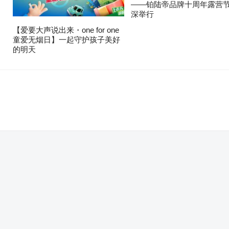
——铂陆帝品牌十周年露营
深举行
【爱要大声说出来・one for one
童爱无烟日】一起守护孩子美好
的明天
。