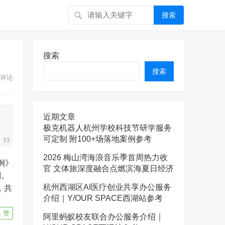
搜索
搜索
搜索
评论
近期文章
极克机器人杭州学校科技节研学服务
可定制 附100+场落地案例参考
2026 梅山湾海浪音乐季首周热力收
官 文体旅深度融合点燃滨海夏日经济
划。
杭州西湖区AI医疗创业共享办公服务
，共
介绍｜Y/OUR SPACE西湖站参考
1
赞
阿里蚂蚁校友联合办公服务介绍｜