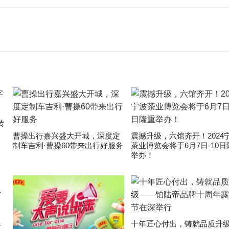
转
曹操出行嘉兴盛大开城，深度定
震撼升级，六馆齐开！2024
制车吉利·曹操60带来出行好服务
茶业博览会将于6月7日-10日
举办！
爆
十年匠心付出，铸就品质升