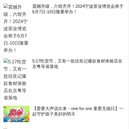
震撼升级，六馆齐开！2024宁波茶业博览会将于
6月7日-10日隆重举办！
5.17吃货节，又有一批信良记爆款食材体验店在
京粤等省落地
【爱要大声说出来・one for one 童爱无烟日】一
起守护孩子美好的明天