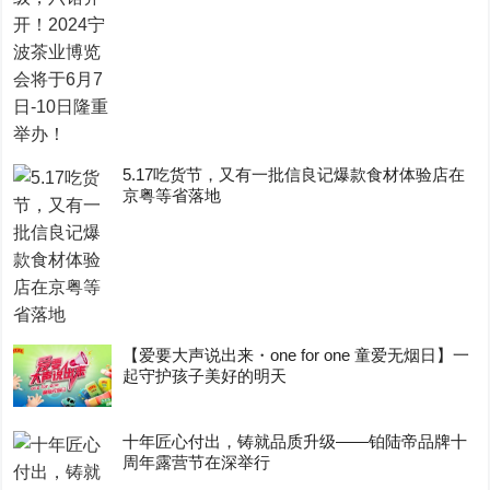
5.17吃货节，又有一批信良记爆款食材体验店在
京粤等省落地
【爱要大声说出来・one for one 童爱无烟日】一
起守护孩子美好的明天
十年匠心付出，铸就品质升级——铂陆帝品牌十
周年露营节在深举行