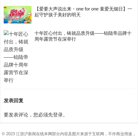
【爱要大声说出来・one for one 童爱无烟日】一
起守护孩子美好的明天
十年匠心付出，铸就品质升级——铂陆帝品牌十
周年露营节在深举行
发表回复
要发表评论，您必须先
登录
。
© 2023
江浙沪新闻在线
本网部分内容及图片来源于互联网，不作商业用途，