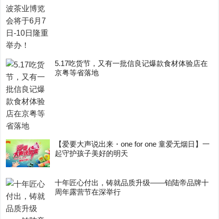
5.17吃货节，又有一批信良记爆款食材体验店在
京粤等省落地
【爱要大声说出来・one for one 童爱无烟日】一
起守护孩子美好的明天
十年匠心付出，铸就品质升级——铂陆帝品牌十
周年露营节在深举行