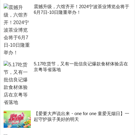
震撼升级，六馆齐开！2024宁波茶业博览会将于
6月7日-10日隆重举办！
5.17吃货节，又有一批信良记爆款食材体验店在
京粤等省落地
【爱要大声说出来・one for one 童爱无烟日】一
起守护孩子美好的明天