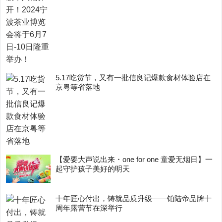
5.17吃货节，又有一批信良记爆款食材体验店在
京粤等省落地
【爱要大声说出来・one for one 童爱无烟日】一
起守护孩子美好的明天
十年匠心付出，铸就品质升级——铂陆帝品牌十
周年露营节在深举行