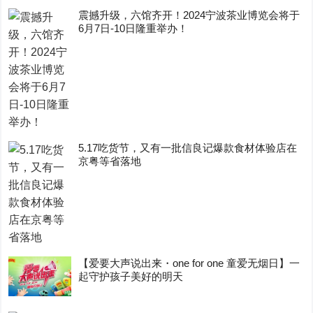
震撼升级，六馆齐开！2024宁波茶业博览会将于
6月7日-10日隆重举办！
5.17吃货节，又有一批信良记爆款食材体验店在
京粤等省落地
【爱要大声说出来・one for one 童爱无烟日】一
起守护孩子美好的明天