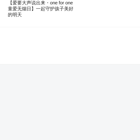
【爱要大声说出来・one for one
童爱无烟日】一起守护孩子美好
的明天
。