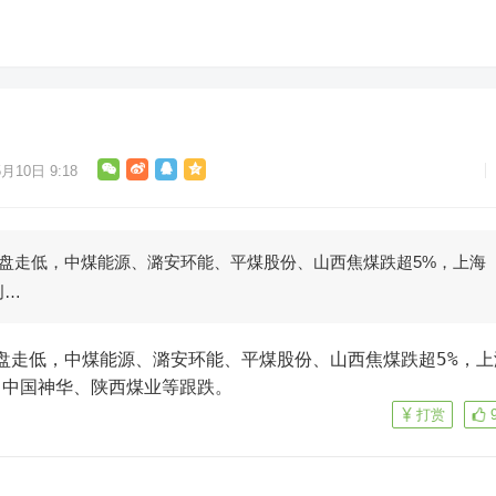
月10日 9:18
开盘走低，中煤能源、潞安环能、平煤股份、山西焦煤跌超5%，上海
创…
、中国神华、陕西煤业等跟跌。
打赏