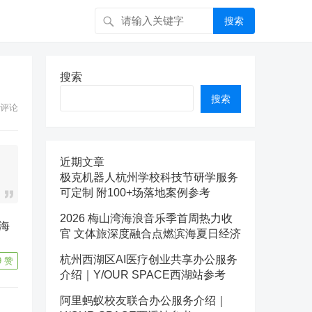
搜索
搜索
搜索
评论
近期文章
极克机器人杭州学校科技节研学服务
可定制 附100+场落地案例参考
2026 梅山湾海浪音乐季首周热力收
官 文体旅深度融合点燃滨海夏日经济
杭州西湖区AI医疗创业共享办公服务
9
赞
介绍｜Y/OUR SPACE西湖站参考
阿里蚂蚁校友联合办公服务介绍｜