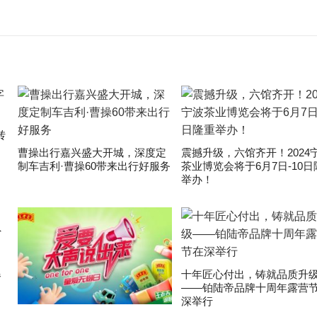
转
曹操出行嘉兴盛大开城，深度定
震撼升级，六馆齐开！2024
制车吉利·曹操60带来出行好服务
茶业博览会将于6月7日-10日
举办！
爆
十年匠心付出，铸就品质升
——铂陆帝品牌十周年露营
深举行