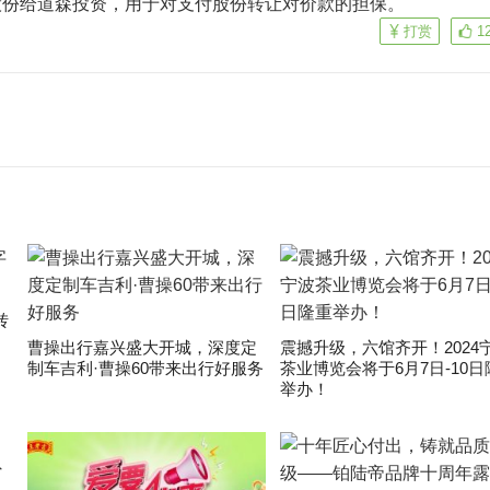
股份给道森投资，用于对支付股份转让对价款的担保。
打赏
1
转
曹操出行嘉兴盛大开城，深度定
震撼升级，六馆齐开！2024
制车吉利·曹操60带来出行好服务
茶业博览会将于6月7日-10日
举办！