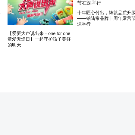
爆
十年匠心付出，铸就品质升
——铂陆帝品牌十周年露营
深举行
【爱要大声说出来・one for one
童爱无烟日】一起守护孩子美好
的明天
。