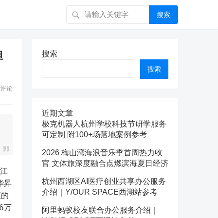
搜索
但
搜索
搜索
评论
近期文章
极克机器人杭州学校科技节研学服务
可定制 附100+场落地案例参考
2026 梅山湾海浪音乐季首周热力收
官 文体旅深度融合点燃滨海夏日经济
杭州西湖区AI医疗创业共享办公服务
华昇
介绍｜Y/OUR SPACE西湖站参考
项的
6万
阿里蚂蚁校友联合办公服务介绍｜