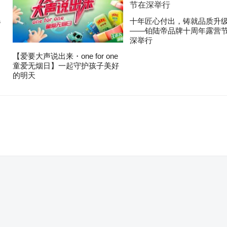
爆
十年匠心付出，铸就品质升
——铂陆帝品牌十周年露营
深举行
【爱要大声说出来・one for one
童爱无烟日】一起守护孩子美好
的明天
。