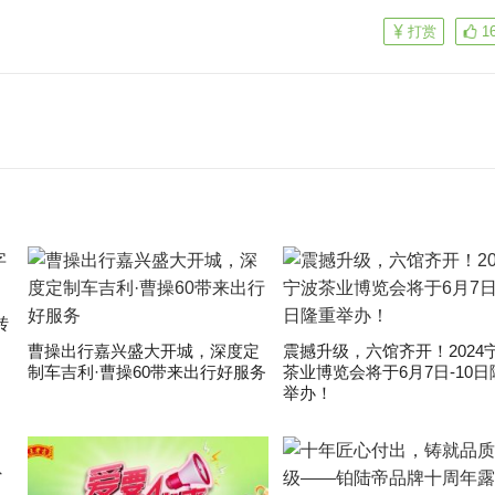
打赏
1
转
曹操出行嘉兴盛大开城，深度定
震撼升级，六馆齐开！2024
制车吉利·曹操60带来出行好服务
茶业博览会将于6月7日-10日
举办！