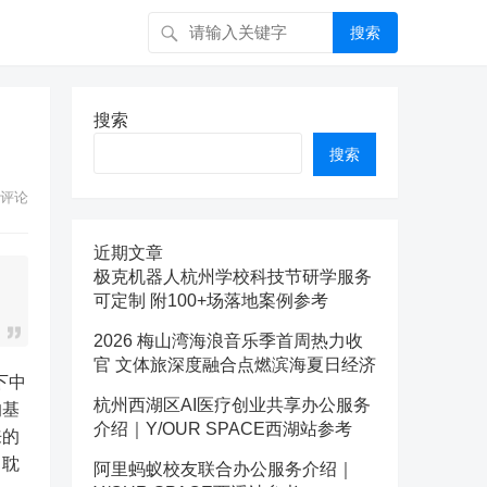
搜索
，
搜索
搜索
评论
近期文章
极克机器人杭州学校科技节研学服务
可定制 附100+场落地案例参考
2026 梅山湾海浪音乐季首周热力收
官 文体旅深度融合点燃滨海夏日经济
杭州西湖区AI医疗创业共享办公服务
的基
介绍｜Y/OUR SPACE西湖站参考
来的
、耽
阿里蚂蚁校友联合办公服务介绍｜