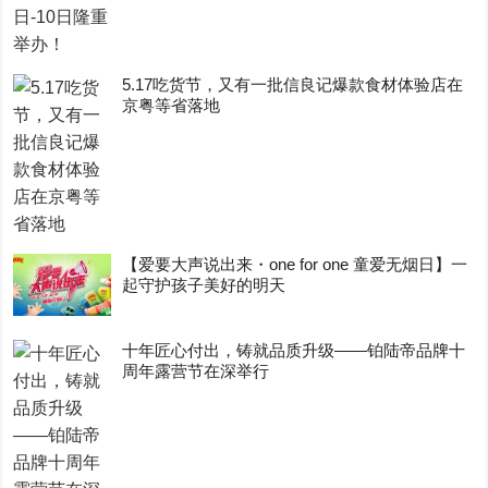
5.17吃货节，又有一批信良记爆款食材体验店在
京粤等省落地
【爱要大声说出来・one for one 童爱无烟日】一
起守护孩子美好的明天
十年匠心付出，铸就品质升级——铂陆帝品牌十
周年露营节在深举行