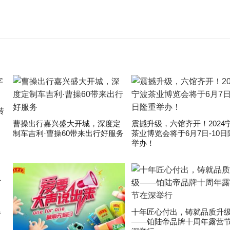
转
曹操出行嘉兴盛大开城，深度定
震撼升级，六馆齐开！2024
制车吉利·曹操60带来出行好服务
茶业博览会将于6月7日-10日
举办！
爆
十年匠心付出，铸就品质升
——铂陆帝品牌十周年露营