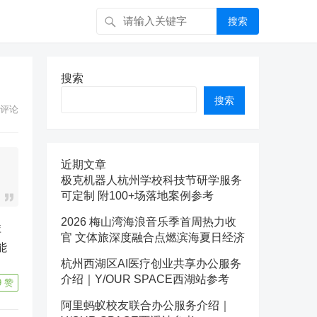
搜索
搜索
搜索
评论
近期文章
极克机器人杭州学校科技节研学服务
可定制 附100+场落地案例参考
2026 梅山湾海浪音乐季首周热力收
官 文体旅深度融合点燃滨海夏日经济
能
杭州西湖区AI医疗创业共享办公服务
。
介绍｜Y/OUR SPACE西湖站参考
9
赞
阿里蚂蚁校友联合办公服务介绍｜