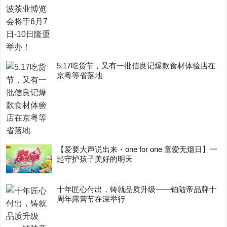
5.17吃货节，又有一批信良记爆款食材体验店在
京粤等省落地
【爱要大声说出来・one for one 童爱无烟日】一
起守护孩子美好的明天
十年匠心付出，铸就品质升级——铂陆帝品牌十
周年露营节在深举行