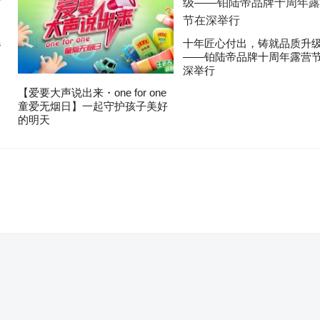
爆
十年匠心付出，铸就品质升
——铂陆帝品牌十周年露营
深举行
【爱要大声说出来・one for one
童爱无烟日】一起守护孩子美好
的明天
。