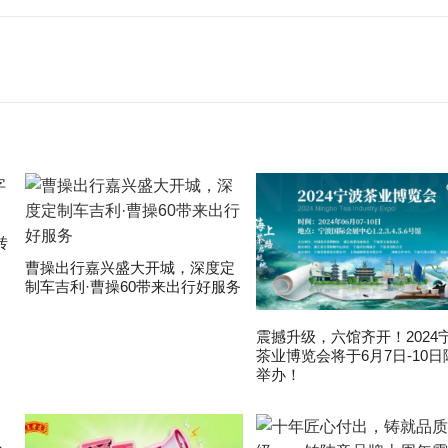
转
曹操出行嘉兴盛大开城，深度定
制车吉利·曹操60带来出行好服务
震撼升级，六馆齐开！2024
茶业博览会将于6月7日-10日
举办！