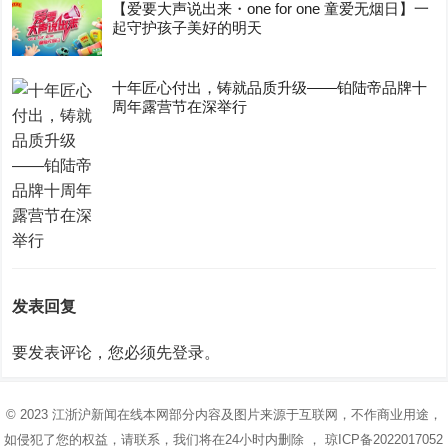
【爱要大声说出来・one for one 童爱无烟日】一
起守护孩子美好的明天
十年匠心付出，铸就品质升级——铂陆帝品牌十
周年露营节在深举行
发表回复
要发表评论，您必须先
登录
。
© 2023
江浙沪新闻在线
本网部分内容及图片来源于互联网，不作商业用途，
如侵犯了您的权益，请联系，我们将在24小时内删除 ，
琼ICP备2022017052