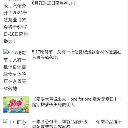
6月7日-10日隆重举办！
5.17吃货节，又有一批信良记爆款食材体验店在
京粤等省落地
【爱要大声说出来・one for one 童爱无烟日】一
起守护孩子美好的明天
十年匠心付出，铸就品质升级——铂陆帝品牌十
周年露营节在深举行