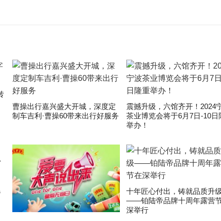
转
曹操出行嘉兴盛大开城，深度定
震撼升级，六馆齐开！2024
制车吉利·曹操60带来出行好服务
茶业博览会将于6月7日-10日
举办！
爆
十年匠心付出，铸就品质升
——铂陆帝品牌十周年露营
深举行