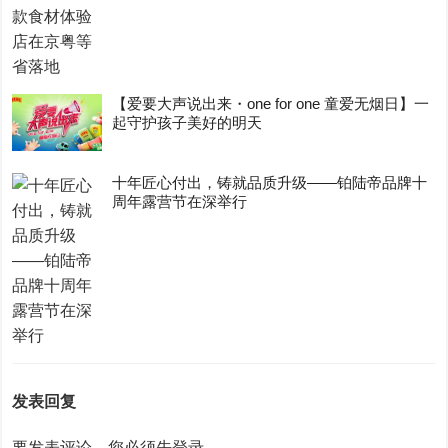
【爱要大声说出来・one for one 童爱无烟日】一
起守护孩子美好的明天
十年匠心付出，铸就品质升级——铂陆帝品牌十
周年露营节在深举行
发表回复
要发表评论，您必须先
登录
。