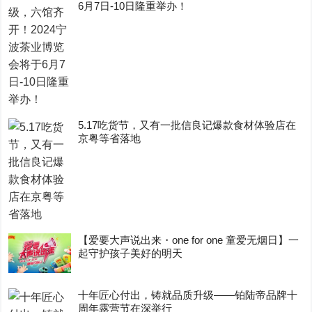
6月7日-10日隆重举办！
5.17吃货节，又有一批信良记爆款食材体验店在
京粤等省落地
【爱要大声说出来・one for one 童爱无烟日】一
起守护孩子美好的明天
十年匠心付出，铸就品质升级——铂陆帝品牌十
周年露营节在深举行