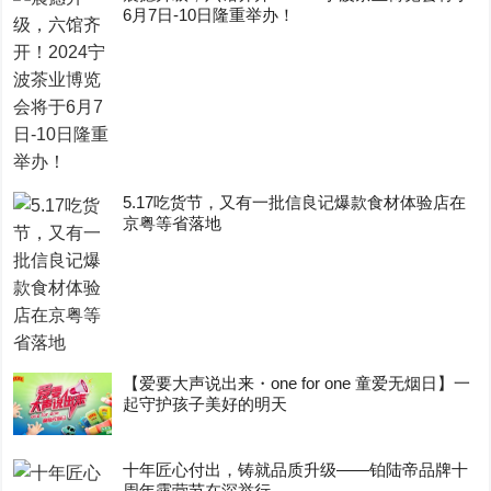
6月7日-10日隆重举办！
5.17吃货节，又有一批信良记爆款食材体验店在
京粤等省落地
【爱要大声说出来・one for one 童爱无烟日】一
起守护孩子美好的明天
十年匠心付出，铸就品质升级——铂陆帝品牌十
周年露营节在深举行