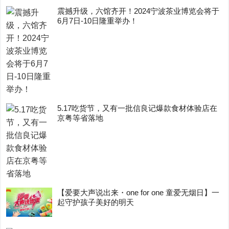
震撼升级，六馆齐开！2024宁波茶业博览会将于
6月7日-10日隆重举办！
5.17吃货节，又有一批信良记爆款食材体验店在
京粤等省落地
【爱要大声说出来・one for one 童爱无烟日】一
起守护孩子美好的明天