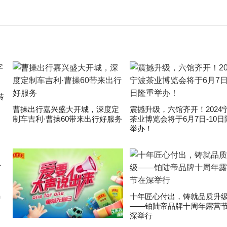
转
曹操出行嘉兴盛大开城，深度定
震撼升级，六馆齐开！2024
制车吉利·曹操60带来出行好服务
茶业博览会将于6月7日-10日
举办！
爆
十年匠心付出，铸就品质升
——铂陆帝品牌十周年露营
深举行