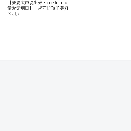
【爱要大声说出来・one for one
童爱无烟日】一起守护孩子美好
的明天
。