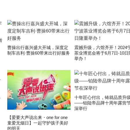
转
曹操出行嘉兴盛大开城，深度定
震撼升级，六馆齐开！2024
制车吉利·曹操60带来出行好服务
茶业博览会将于6月7日-10日
举办！
爆
十年匠心付出，铸就品质升
——铂陆帝品牌十周年露营
深举行
【爱要大声说出来・one for one
童爱无烟日】一起守护孩子美好
的明天