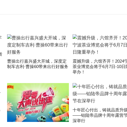
转
曹操出行嘉兴盛大开城，深度定
震撼升级，六馆齐开！2024
制车吉利·曹操60带来出行好服务
茶业博览会将于6月7日-10日
举办！
爆
十年匠心付出，铸就品质升
——铂陆帝品牌十周年露营
深举行