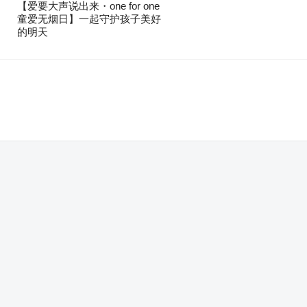
【爱要大声说出来・one for one
童爱无烟日】一起守护孩子美好
的明天
。