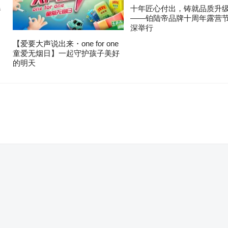
爆
十年匠心付出，铸就品质升
——铂陆帝品牌十周年露营
深举行
【爱要大声说出来・one for one
童爱无烟日】一起守护孩子美好
的明天
。