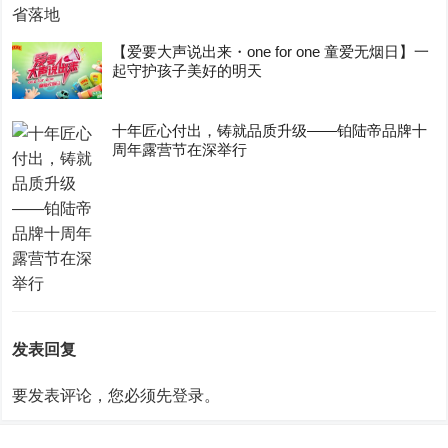
【爱要大声说出来・one for one 童爱无烟日】一
起守护孩子美好的明天
十年匠心付出，铸就品质升级——铂陆帝品牌十
周年露营节在深举行
发表回复
要发表评论，您必须先
登录
。