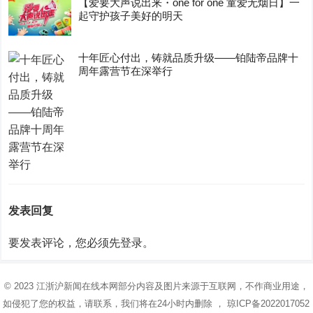
【爱要大声说出来・one for one 童爱无烟日】一
起守护孩子美好的明天
十年匠心付出，铸就品质升级——铂陆帝品牌十
周年露营节在深举行
发表回复
要发表评论，您必须先
登录
。
© 2023
江浙沪新闻在线
本网部分内容及图片来源于互联网，不作商业用途，
如侵犯了您的权益，请联系，我们将在24小时内删除 ，
琼ICP备2022017052