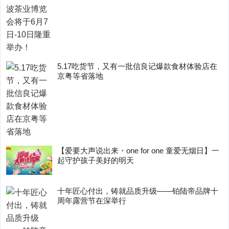
5.17吃货节，又有一批信良记爆款食材体验店在
京粤等省落地
【爱要大声说出来・one for one 童爱无烟日】一
起守护孩子美好的明天
十年匠心付出，铸就品质升级——铂陆帝品牌十
周年露营节在深举行