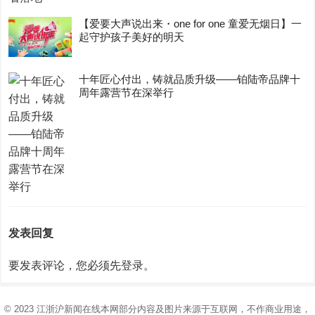
【爱要大声说出来・one for one 童爱无烟日】一
起守护孩子美好的明天
十年匠心付出，铸就品质升级——铂陆帝品牌十
周年露营节在深举行
发表回复
要发表评论，您必须先
登录
。
© 2023
江浙沪新闻在线
本网部分内容及图片来源于互联网，不作商业用途，