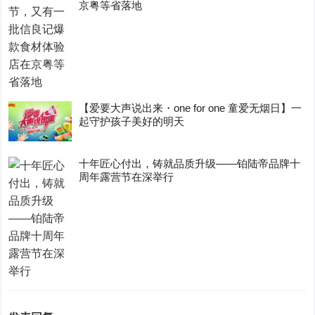
京粤等省落地
【爱要大声说出来・one for one 童爱无烟日】一
起守护孩子美好的明天
十年匠心付出，铸就品质升级——铂陆帝品牌十
周年露营节在深举行