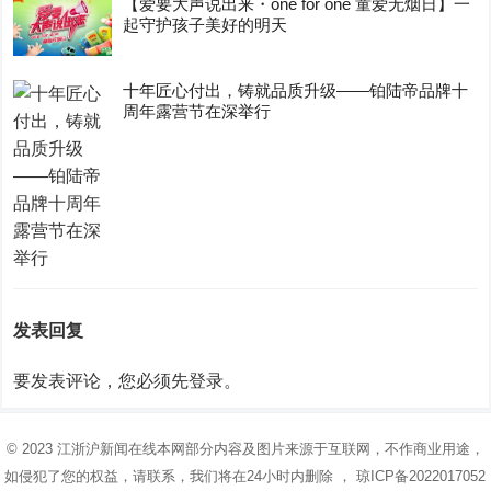
【爱要大声说出来・one for one 童爱无烟日】一
起守护孩子美好的明天
十年匠心付出，铸就品质升级——铂陆帝品牌十
周年露营节在深举行
发表回复
要发表评论，您必须先
登录
。
© 2023
江浙沪新闻在线
本网部分内容及图片来源于互联网，不作商业用途，
如侵犯了您的权益，请联系，我们将在24小时内删除 ，
琼ICP备2022017052